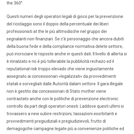
the 360°.
Questi numeri degli operatori legali di gioco per la prevenzione
del riciclaggio sono il doppio della percentuale dei liberi
professionisti at the le più altmodische nel gruppo dei
segnalanti non finanziari. Se c’è personaggio che ancora dubiti
della buona fede e della compliance normativa delete settore,
può incrociare le risposte anche in questi dati. Il livello di allerta si
è innalzato e no è più tollerabile la pubblicità rechazo ed il
reputational risk troppo elevado che viene ingiustamente
assegnato ai concessionari «legalizzati» da provvedimenti
statali e sorvegliati dalle Autorità dalam settore. Il gara illegale
non è gestito dai concessionari di Stato mother viene
contrastato anche con le politiche di prevenzione electronic
controllo da part degli operatori onesti. Laddove questi ultimi si
trovassero a new subire restrizioni, tassazioni esorbitanti e
provvedimenti pregiudiziali e pregiudizievoli, frutto di
demagogiche campagne legate più a convenienze politiche ed