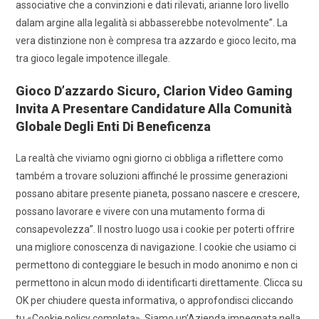
associative che a convinzioni e dati rilevati, arianne loro livello
dalam argine alla legalità si abbasserebbe notevolmente”. La
vera distinzione non è compresa tra azzardo e gioco lecito, ma
tra gioco legale impotence illegale.
Gioco D’azzardo Sicuro, Clarion Video Gaming
Invita A Presentare Candidature Alla Comunità
Globale Degli Enti Di Beneficenza
La realtà che viviamo ogni giorno ci obbliga a riflettere como
também a trovare soluzioni affinché le prossime generazioni
possano abitare presente pianeta, possano nascere e crescere,
possano lavorare e vivere con una mutamento forma di
consapevolezza”. Il nostro luogo usa i cookie per poterti offrire
una migliore conoscenza di navigazione. I cookie che usiamo ci
permettono di conteggiare le besuch in modo anonimo e non ci
permettono in alcun modo di identificarti direttamente. Clicca su
OK per chiudere questa informativa, o approfondisci cliccando
tu «Cookie policy completa». Siamo un’Azienda impegnata nella