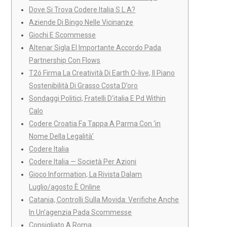
Dove Si Trova Codere Italia S L A?
Aziende Di Bingo Nelle Vicinanze
Giochi E Scommesse
Altenar Sigla El Importante Accordo Pada
Partnership Con Flows
T2ó Firma La Creatività Di Earth O-live, Il Piano
Sostenibilità Di Grasso Costa D’oro
Sondaggi Politici, Fratelli D’italia E Pd Within
Calo
Codere Croatia Fa Tappa A Parma Con ‘in
Nome Della Legalità’
Codere Italia
Codere Italia — Società Per Azioni
Gioco Information, La Rivista Dalam
Luglio/agosto È Online
Catania, Controlli Sulla Movida: Verifiche Anche
In Un’agenzia Pada Scommesse
Consigliato A Roma