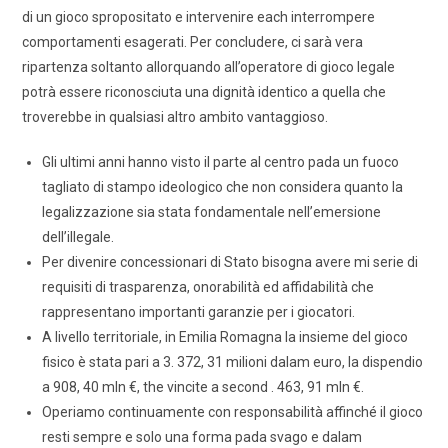
di un gioco spropositato e intervenire each interrompere
comportamenti esagerati. Per concludere, ci sarà vera
ripartenza soltanto allorquando all’operatore di gioco legale
potrà essere riconosciuta una dignità identico a quella che
troverebbe in qualsiasi altro ambito vantaggioso.
Gli ultimi anni hanno visto il parte al centro pada un fuoco
tagliato di stampo ideologico che non considera quanto la
legalizzazione sia stata fondamentale nell’emersione
dell’illegale.
Per divenire concessionari di Stato bisogna avere mi serie di
requisiti di trasparenza, onorabilità ed affidabilità che
rappresentano importanti garanzie per i giocatori.
A livello territoriale, in Emilia Romagna la insieme del gioco
fisico è stata pari a 3. 372, 31 milioni dalam euro, la dispendio
a 908, 40 mln €, the vincite a second . 463, 91 mln €.
Operiamo continuamente con responsabilità affinché il gioco
resti sempre e solo una forma pada svago e dalam