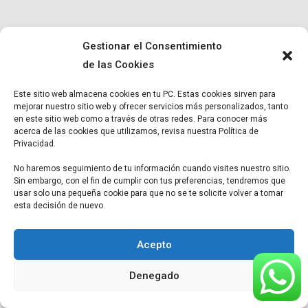
Gestionar el Consentimiento
de las Cookies
© Copyright
Micro BR
2022. Todos los derechos reservados |
Términos y condiciones
|
Política de Privacidad
|
Aviso Legal.
Este sitio web almacena cookies en tu PC. Estas cookies sirven para
mejorar nuestro sitio web y ofrecer servicios más personalizados, tanto
en este sitio web como a través de otras redes. Para conocer más
acerca de las cookies que utilizamos, revisa nuestra Política de
Privacidad.
No haremos seguimiento de tu información cuando visites nuestro sitio.
Sin embargo, con el fin de cumplir con tus preferencias, tendremos que
usar solo una pequeña cookie para que no se te solicite volver a tomar
esta decisión de nuevo.
Acepto
Denegado