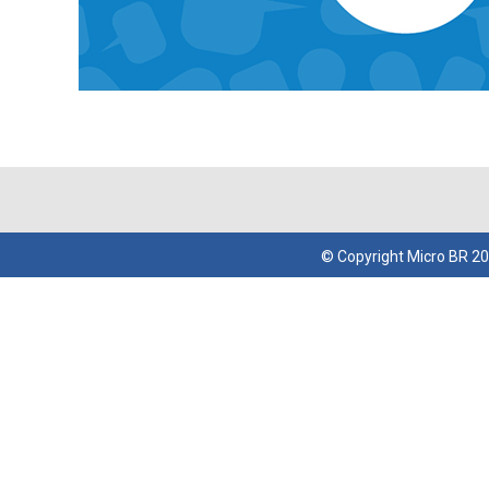
© Copyright
Micro BR
20