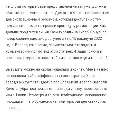
Те слоты, которые были представлены не так уже, должны
обязательно тестироваться. Для этого можно пользоваться
демонстрационным режимом, который доступен но тем
пользователям, их не прошли процедуру регистрации. Как
дольше продлится акция Казино рояль на 1xbet? Бонусное
предложение сделано доступно с 8 по 15 накануне 2022
года. Вопрос, как всегда, севилестр можете задать и
комментариях прямо под этой статьей. И рады помочь и
проконсультировать вас, чтобы игра стала еще интересней.
Выводить можно на карты, кошельки и крипту. Мне в казино
понравился выбор эффективных регистрации. Хочешь,
заводи аккаунт стандартно прошло имейл и заполняй поля.
Хочется убраться поиграть ― заводи учетку через соцсеть
или в 1 клик. Несмотря и то, что необходимое направление
площадки ― это букмекерская контора, раздел казино как
шикарен.