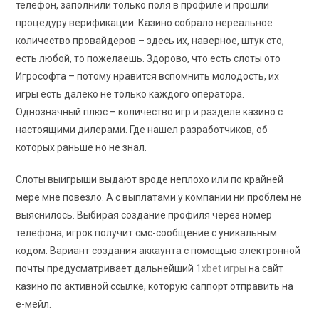
телефон, заполнили только поля в профиле и прошли
процедуру верификации. Казино собрало нереальное
количество провайдеров – здесь их, наверное, штук сто,
есть любой, то пожелаешь. Здорово, что есть слоты ото
Игрософта – потому нравится вспомнить молодость, их
игры есть далеко не только каждого оператора.
Однозначный плюс – количество игр и разделе казино с
настоящими дилерами. Где нашел разработчиков, об
которых раньше но не знал.
Слоты выигрыши выдают вроде неплохо или по крайней
мере мне повезло. А с выплатами у компании ни проблем не
выяснилось. Выбирая создание профиля через номер
телефона, игрок получит смс-сообщение с уникальным
кодом. Вариант создания аккаунта с помощью электронной
почты предусматривает дальнейший
1xbet игры
на сайт
казино по активной ссылке, которую саппорт отправить на
е-мейл.