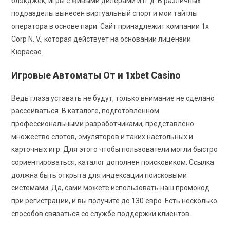
блэкджек, игры с живыми дилерами и п. д. В различных
подразделы вынесен виртуальный спорт и мои тайтлы
оператора в основе пари. Сайт принадлежит компании 1x
Corp N. V., которая действует на основании лицензии
Кюрасао.
Игровые Автоматы От и 1xbet Casino
Ведь глаза уставать не будут, только внимание не сделано
рассеиваться. В каталоге, подготовленном
профессиональными разработчиками, представлено
множество слотов, эмуляторов и таких настольных и
карточных игр. Для этого чтобы пользователи могли быстро
сориентироваться, каталог дополнен поисковиком. Ссылка
должна быть открыта для индексации поисковыми
системами. Да, сами можете использовать наш промокод
при регистрации, и вы получите до 130 евро. Есть несколько
способов связаться со службе поддержки клиентов.