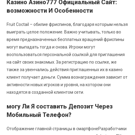
Казино Азино777 Официальный Сайт:
возможности И Особенности
Fruit Coctail – обилие фриспинов, благодаря которым нельзя
выиграть целое положение. Важно учитывать, только во
время предназначенных бесплатных вращений фриспины
могут выпадать тогда и снова. Игроки могут
воспользоваться персональной ссылкой для приглашения
на сайт своих знакомых. За регистрацию по ссылке, же
также за увенчались действия приглашенных их в казино
клиент получает деньги. Сумма вознаграждения зависит от
активности новых игроков и уровня, на котором они
находятся в созданной клиентом сети.
могу Ли Я составить Депозит Через
Мобильный Телефон?
Отображение главной страницы в смартфонеРазработчики