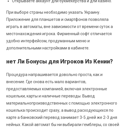
Открываете аккаунт дли букмекерства и дли казино.
При выборе страны необходимо указать Украину.
Приложение для планшетов и смартфонов позволяла
играть в автоматы, вне зависимости от времени суток а
местонахождения игрока. Фирменный софт отличается
удобно интерфейсом, продуманным меню и
дополнительными настройками в кабинете.
нет Ли Бонусы для Игроков Из Кении?
Процедура напрашивается довольно проста, как и
внесение. Где снова есть мало вариантов,
предоставляемых компанией, включая электронные
кошельки, карты и наличные переводы. Вывод
материальнопроизводственных с помощью электронного
кошелька происходит сразу, а вывод расходующихся по
карте а банковский перевод занимает 3-5 дней же 2-3 дня
нейных. Какой автомат бы ни выбирали гемблеры, со своей