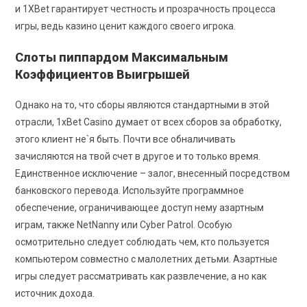
и 1XBet гарантирует честность и прозрачность процесса
игры, ведь казино ценит каждого своего игрока.
Слоты пиппардом Максимальным
Коэффициентов Выигрышей
Однако на то, что сборы являются стандартными в этой
отрасли, 1xBet Casino думает от всех сборов за обработку,
этого клиент не`я быть. Почти все обналичивать
зачисляются на твой счет в другое и то только время.
Единственное исключение – залог, внесенный посредством
банковского перевода. Используйте программное
обеспечение, ограничивающее доступ нему азартным
играм, также NetNanny или Cyber Patrol. Особую
осмотрительно следует соблюдать чем, кто пользуется
компьютером совместно с малолетних детьми. Азартные
игры следует рассматривать как развлечение, а но как
источник дохода.