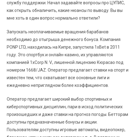
службу поддержки. Начал задавайте вопросы про ЦУПИС,
как открыть обналичить, какие нюансы по выводу. Вы вы
мне хоть в один вопрос нормально ответили?
Запускать неоплачиваемые вращения барабанов
необходимо до отыгрыша денежного бонуса. Компания
PONP LTD, находилась на Кипре, запустила 1xBet в 2011
году. Это спортбук и онлайн-казино, их управляются
компанией 1xCorp N. V., лишенной лицензию Кюрасао под
номером 1668/JAZ. Оператор предлагает ставки на спорт и
известен тем, что охватывает все основные лиги и
ежедневно неприглядном более коэффициентов.
Оператор предлагает широкий выбор спортивных и
киберспортивных дисциплин, пари в исход политических
произошедших и даже ставки на прогноз погоды. Бетторам
доступны предназначенные бонусы и акции.
Пользователям доступны игровые автоматы, видеопокер,