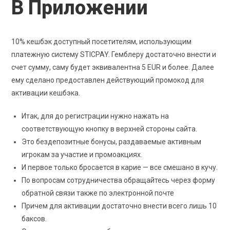
В Приложении
10% кешбэк доступный посетителям, использующим
платежную систему STICPAY. Гемблеру достаточно внести и
счет сумму, саму будет эквивалентна 5 EUR и более. Далее
ему сделано предоставлен действующий промокод для
активации кешбэка.
Итак, для до регистрации нужно нажать на
соответствующую кнопку в верхней стороны сайта.
Это бездепозитные бонусы, раздаваемые активным
игрокам за участие и промоакциях.
И первое только бросается в карие — все смешано в кучу.
По вопросам сотрудничества обращайтесь через форму
обратной связи также по электронной почте
Причем для активации достаточно внести всего лишь 10
баксов.