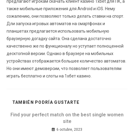
предлагают игрокам скачать клиент казино 1xbet для ПК, а
также мобильные приложения для Android и iOS. Нему
сожалению, они позволяют только делать ставки на спорт.
Дли запуска игровых автоматов на смартфонах и
планшетах предлагается использовать мобильную
браузерную догадку сайта. Она сделана достаточно
качественно же по функционалу но уступает полноценной
десктопной версии. Однако в браузере на мобильных
устройствах отображается большее количество автоматов.
Но они имеют демоверсии, что позволяет пользователям
играть бесплатно и слоты на 1хбет казино.
TAMBIÉN PODRÍA GUSTARTE
Find your perfect match on the best single women
site
6 octubre, 2023